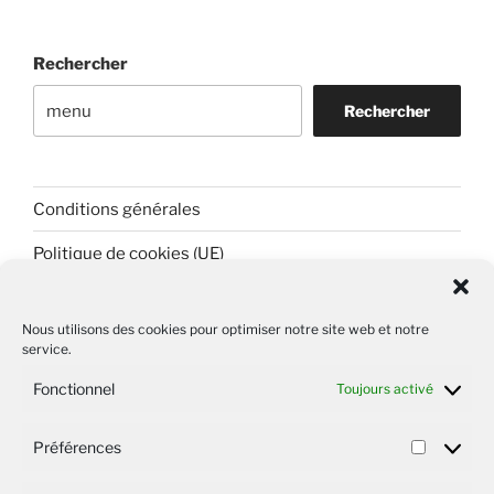
Rechercher
Rechercher
Conditions générales
Politique de cookies (UE)
Conditions Générales de vente
Nous utilisons des cookies pour optimiser notre site web et notre
Politique de confidentialité
service.
Fonctionnel
Toujours activé
À PROPOS DE CE SITE
Préférences
Préfér
Miel de Corse AOP « Mele di Corsica ».